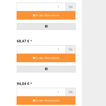
Stk
In den Warenkorb
68,47 €
*
Stk
In den Warenkorb
94,04 €
*
Stk
 3-0 (2 metric)
m schneidend,
In den Warenkorb
2 sterile Folien