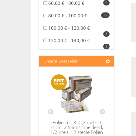
60,00 € - 80,00 €
9
80,00 € - 100,00 €
12
100,00 € - 120,00 €
1
120,00 € - 140,00 €
1
Unsere Bestseller
Nylon, 4
75cm, 18
3/8 Kreis,
Whitepearl M 100St
Polyester, 3-0 (2 metric)
1
75cm, 22mm schneidend,
3,62 €
*
1/2 Kreis, 12 sterile Folien