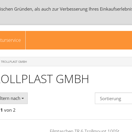
ischen Gründen, als auch zur Verbesserung Ihres Einkaufserlebni
Anmeld
turservice
TROLLPLAST GMBH
ROLLPLAST GMBH
ltern nach
 1
von 2
Filmtaschen TR 6 Trollmount 100St