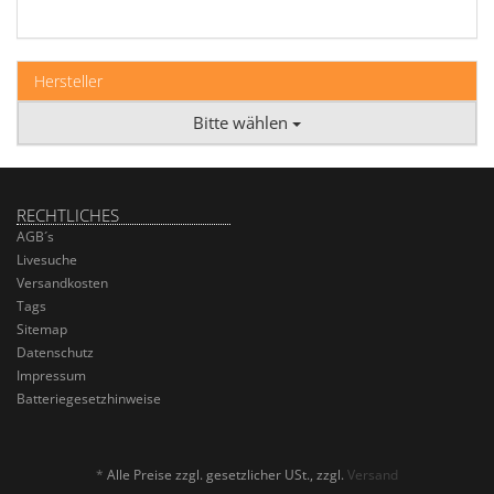
Hersteller
Bitte wählen
RECHTLICHES
AGB´s
Livesuche
Versandkosten
Tags
Sitemap
Datenschutz
Impressum
Batteriegesetzhinweise
*
Alle Preise zzgl. gesetzlicher USt., zzgl.
Versand