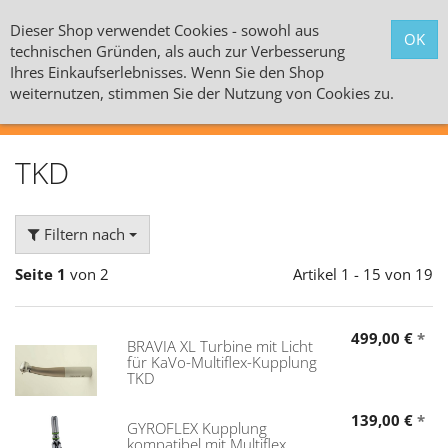
Dieser Shop verwendet Cookies - sowohl aus
technischen Gründen, als auch zur Verbesserung
Ihres Einkaufserlebnisses. Wenn Sie den Shop
weiternutzen, stimmen Sie der Nutzung von Cookies zu.
Alle Kategorien
TKD
Filtern nach
Seite 1
von 2
Artikel 1 - 15 von 19
499,00 €
*
BRAVIA XL Turbine mit Licht
für KaVo-Multiflex-Kupplung
TKD
139,00 €
*
GYROFLEX Kupplung
kompatibel mit Multiflex