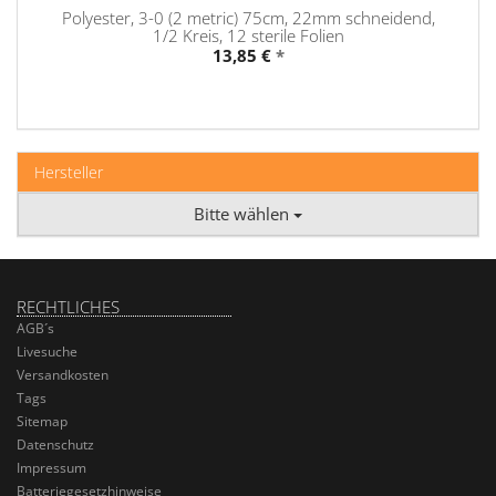
Polyester, 3-0 (2 metric) 75cm, 22mm schneidend,
1/2 Kreis, 12 sterile Folien
13,85 €
*
Hersteller
Bitte wählen
RECHTLICHES
AGB´s
Livesuche
Versandkosten
Tags
Sitemap
Datenschutz
Impressum
Batteriegesetzhinweise