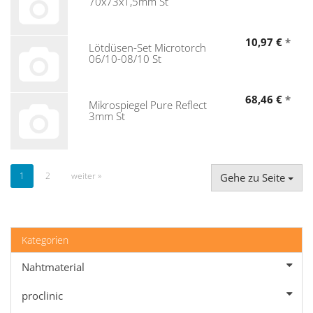
70x73x1,5mm St
10,97 €
*
Lötdüsen-Set Microtorch
06/10-08/10 St
68,46 €
*
Mikrospiegel Pure Reflect
3mm St
1
2
weiter »
Gehe zu Seite
Kategorien
Nahtmaterial
proclinic