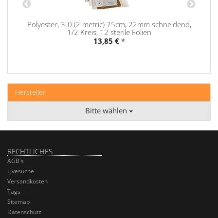
Polyester, 3-0 (2 metric) 75cm, 22mm schneidend,
1/2 Kreis, 12 sterile Folien
13,85 €
*
Hersteller
Bitte wählen
RECHTLICHES
AGB´s
Livesuche
Versandkosten
Tags
Sitemap
Datenschutz