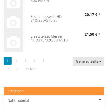
300 BMS St
20,17 €
*
Ersatzmesser f. HD
310/320/510 St
21,50 €
*
Ersatzteilset Messer
f.HD310/320/380/510
1
2
3
4
5
Gehe zu Seite
6
7
weiter »
Kategorien
Nahtmaterial